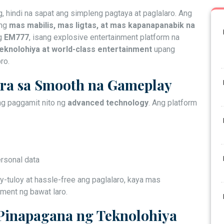
, hindi na sapat ang simpleng pagtaya at paglalaro. Ang
 ng
mas mabilis, mas ligtas, at mas kapanapanabik na
ng
EM777
, isang explosive entertainment platform na
knolohiya at world-class entertainment
upang
ro.
ra sa Smooth na Gameplay
ng paggamit nito ng
advanced technology
. Ang platform
ersonal data
-tuloy at hassle-free ang paglalaro, kaya mas
ment ng bawat laro.
a Pinapagana ng Teknolohiya