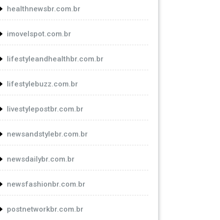
healthnewsbr.com.br
imovelspot.com.br
lifestyleandhealthbr.com.br
lifestylebuzz.com.br
livestylepostbr.com.br
newsandstylebr.com.br
newsdailybr.com.br
newsfashionbr.com.br
postnetworkbr.com.br