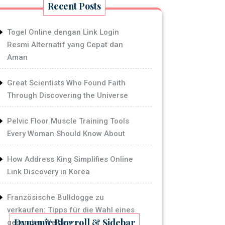
Recent Posts
Togel Online dengan Link Login
Resmi Alternatif yang Cepat dan
Aman
Great Scientists Who Found Faith
Through Discovering the Universe
Pelvic Floor Muscle Training Tools
Every Woman Should Know About
How Address King Simplifies Online
Link Discovery in Korea
Französische Bulldogge zu
verkaufen: Tipps für die Wahl eines
Dynamic Blogroll & Sidebar
gesunden Welpen