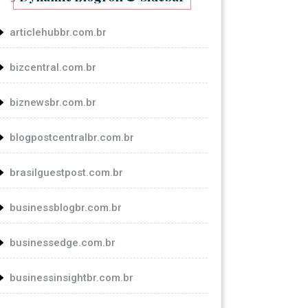
articlehubbr.com.br
bizcentral.com.br
biznewsbr.com.br
blogpostcentralbr.com.br
brasilguestpost.com.br
businessblogbr.com.br
businessedge.com.br
businessinsightbr.com.br