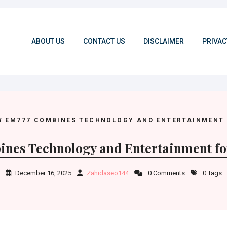
ABOUT US
CONTACT US
DISCLAIMER
PRIVAC
 EM777 COMBINES TECHNOLOGY AND ENTERTAINMENT 
nes Technology and Entertainment fo
December 16, 2025
Zahidaseo144
0 Comments
0 Tags