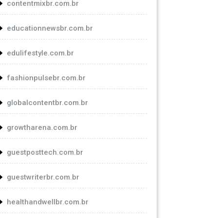
contentmixbr.com.br
educationnewsbr.com.br
edulifestyle.com.br
fashionpulsebr.com.br
globalcontentbr.com.br
growtharena.com.br
guestposttech.com.br
guestwriterbr.com.br
healthandwellbr.com.br