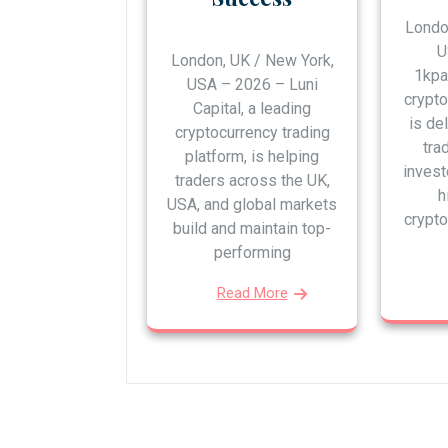
Londo
U
London, UK / New York,
1kpa
USA – 2026 – Luni
crypto
Capital, a leading
is del
cryptocurrency trading
tra
platform, is helping
invest
traders across the UK,
h
USA, and global markets
crypt
build and maintain top-
performing
Read More