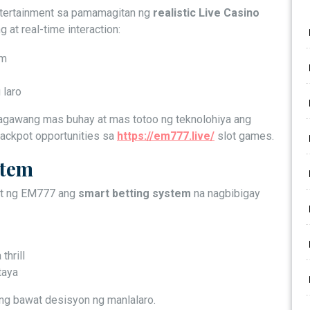
tertainment sa pamamagitan ng
realistic Live Casino
g at real-time interaction:
am
 laro
agawang mas buhay at mas totoo ng teknolohiya ang
jackpot opportunities sa
https://em777.live/
slot games.
stem
amit ng EM777 ang
smart betting system
na nagbibigay
thrill
taya
 ang bawat desisyon ng manlalaro.