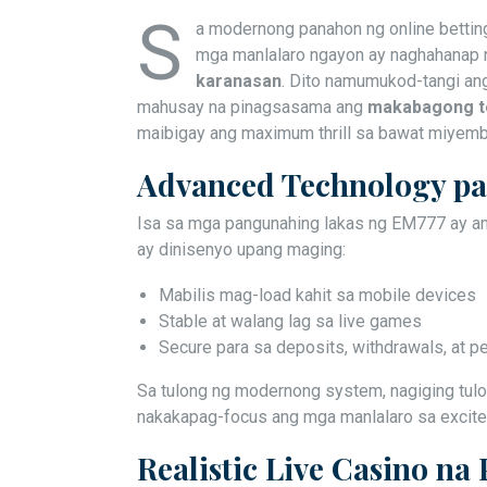
S
a modernong panahon ng online betting
mga manlalaro ngayon ay naghahanap
karanasan
. Dito namumukod-tangi a
mahusay na pinagsasama ang
makabagong te
maibigay ang maximum thrill sa bawat miyemb
Advanced Technology pa
Isa sa mga pangunahing lakas ng EM777 ay a
ay dinisenyo upang maging:
Mabilis mag-load kahit sa mobile devices
Stable at walang lag sa live games
Secure para sa deposits, withdrawals, at p
Sa tulong ng modernong system, nagiging tuloy
nakakapag-focus ang mga manlalaro sa excite
Realistic Live Casino n