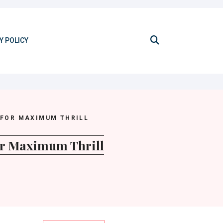
Y POLICY
FOR MAXIMUM THRILL
r Maximum Thrill