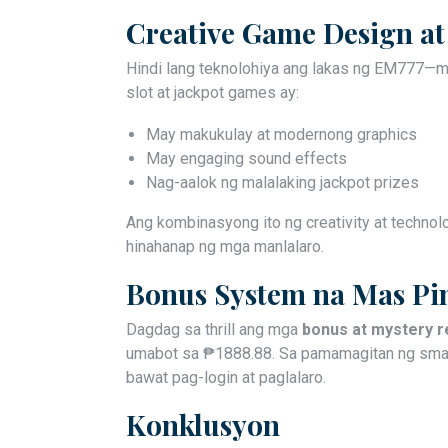
Creative Game Design at
Hindi lang teknolohiya ang lakas ng EM777—ma
slot at jackpot games ay:
May makukulay at modernong graphics
May engaging sound effects
Nag-aalok ng malalaking jackpot prizes
Ang kombinasyong ito ng creativity at technol
hinahanap ng mga manlalaro.
Bonus System na Mas Pi
Dagdag sa thrill ang mga
bonus at mystery 
umabot sa ₱1888.88. Sa pamamagitan ng smar
bawat pag-login at paglalaro.
Konklusyon